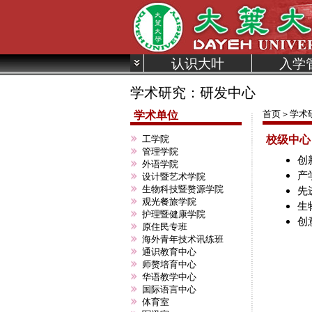
认识大叶
入学
学术研究：研发中心
:::
:::
首页
＞
学术
学术单位
工学院
校级中心
管理学院
创
外语学院
产
设计暨艺术学院
生物科技暨赘源学院
先
观光餐旅学院
生
护理暨健康学院
创
原住民专班
海外青年技术讯练班
通识教育中心
师赘培育中心
华语教学中心
国际语言中心
体育室