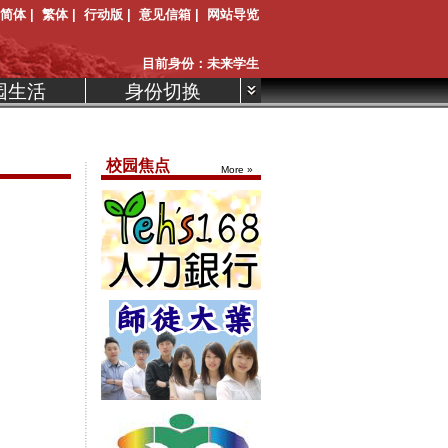
简体
|
繁体
|
行动版
|
意见信箱
|
网站导览
目前身份：未来学生
园生活
身份切换
:::
校园焦点
More »