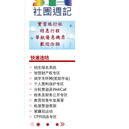
快速连结
招生报名系统
毕业典礼专区
智慧财产权专区
中区区域教学赘源中心
i
就学关怀网(奖助学金)
赘逊服务系统
i
个人赘料保护专区
W
分机赘逊及WebCall
校务及财务公开专区
教育部青年发展署
租屋赘逊查驯
紫赚花运动
CPR讯练专区