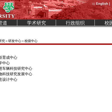
:::
English
|
管道
学术研究
行政组织
校
研究
＞
研发中心
＞校级中心
新育成中心
学中心
进车辆科技研究中心
物科技研究发展中心
意设计中心