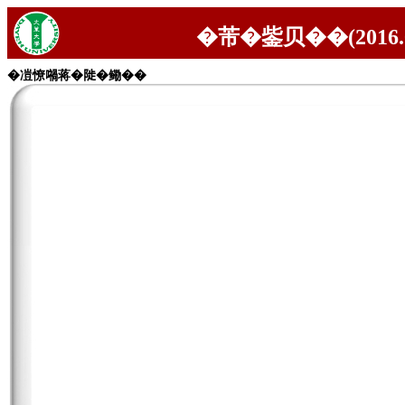
�芾�鈭贝��(2016.0
�凒憭𡁜蒋�𨺗�鳓��