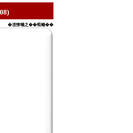
8)
�凒憭𡁜之��㗇鳓��